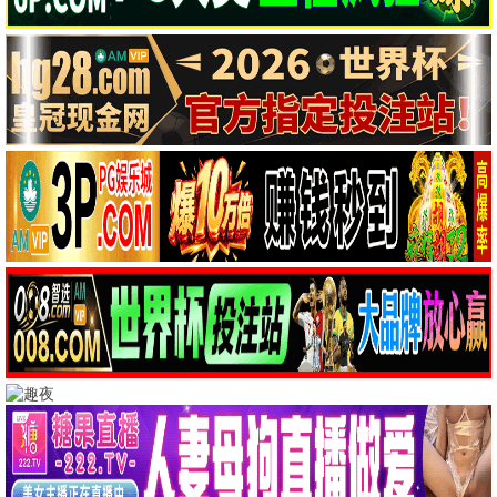
2
HD国语
百万诱惑
3
HD中字
最后的财富列车
4
HD中字
浴缸里的美人鱼
5
HD国语
大孝儿媳
6
HD国语
消失的我
7
HD中字
消防员
8
HD中字
撒旦：黑暗
9
HD中字
夜晚的他处
10
HD中字
天空的另一面
热播连续剧
换一换 ↻