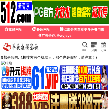
哔哩哔哩网页版
🔍 搜索
首页
电影
连续剧
综艺
动漫
留言
热播电影
换一换 ↻
人夫总动员
9.0分
HD中字
演员：陈善圭,孔明,尹敬浩,姜汉娜,金知硕,李多熙,全昭旻
导演：朴奎泰
父亲与我的永恒之歌
恶魔的手球歌2026
台风2005
HD中字
HD中字
HD国语
墨西哥1986：主办大
HD中字
HD国语
HD中字
作战
荒野迷魂
摄魂老宅
恶魔市场
怨林深处
人心底色
HD中字
HD中字
HD国语
亲爱的课堂
HD国语
电影 • 排行榜
1
HD国语
神笔奇奇