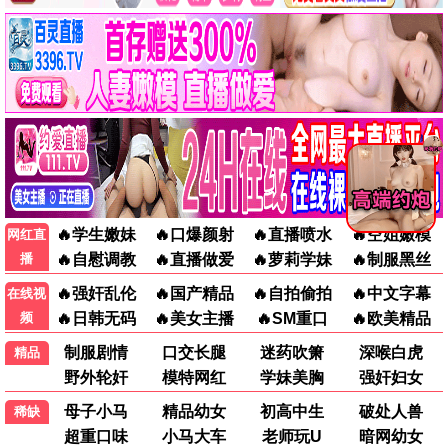
5
全集
实习医生风云第十季
6
全集
努力克服自卑的我们
7
全集
她的直拳法则
8
全集
塔尔萨之王
9
全集
谎言之屋
10
全集
芝加哥警署第十三季
热播综艺
换一换 ↻
★
第三调解室
2.0分
0期
演员：刘佳,小河,张嘉益
导演：未知
金牌调解
幸福来敲门2012
这是我的西游2
0期
0期
0期
喜欢你我也是 第六季
我们的宿舍·归心季
天赐的声音 第七季
0期
0期
0期